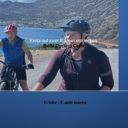
Kreta auf zwei Rädern entdecken.
Bella Cycling
Crete
E-bike / E-mtb touren