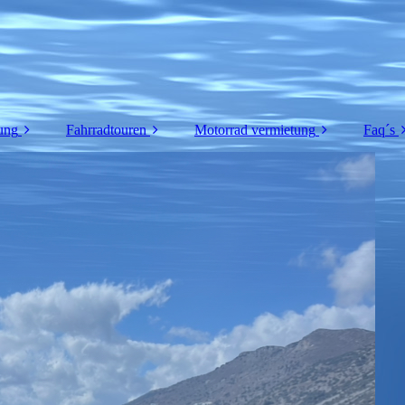
ung
Fahrradtouren
Motorrad vermietung
Faq´s
etung
Renrad touren
Motorradtouren
Fah
E-bike / E-mtb touren
Himalayan 450
L
tb
E-Mtb Single track