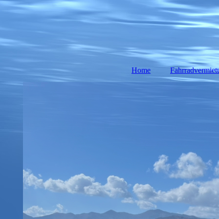
Home
Fahrradvermiet
Rennrad vermi
E-Bikes
E-Mtb & M