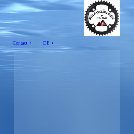
Contact
DE
rradgrößen
Stellen angebot
EN
ieferung
Über uns.
NL