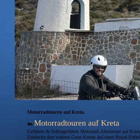
Motorradtouren auf Kreta.
Motorradtouren auf Kreta
🏍️
Geführte & Selbstgeführte Motorrad-Abenteuer auf Kreta
Entdecke den wahren Geist Kretas auf einer Royal Enfi