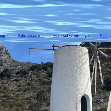
ung
Fahrradtouren
Motorrad vermietung
Faq´s
etung
Renrad touren
Motorradtouren
Fah
E-bike / E-mtb touren
Himalayan 450
L
tb
E-Mtb Single track