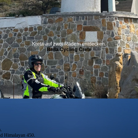
Kreta auf zwei Rädern entdecken.
Bella Cycling
Crete
.
eld Himalayan 450.