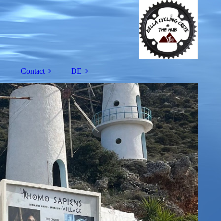
Contact
DE
rradgrößen
Stellen angebot
EN
ieferung
Über uns.
NL