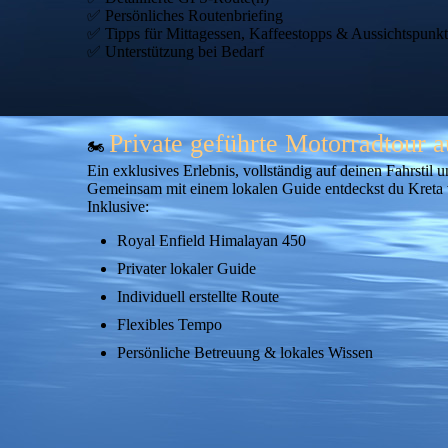
✅ Persönliches Routenbriefing
✅ Tipps für Mittagessen, Kaffeestopps & Aussichtspunk
✅ Unterstützung bei Bedarf
Private geführte Motorradtour 
🏍️
Ein exklusives Erlebnis, vollständig auf deinen Fahrstil 
Gemeinsam mit einem lokalen Guide entdeckst du Kreta vo
Inklusive:
Royal Enfield Himalayan 450
Privater lokaler Guide
Individuell erstellte Route
Flexibles Tempo
Persönliche Betreuung & lokales Wissen