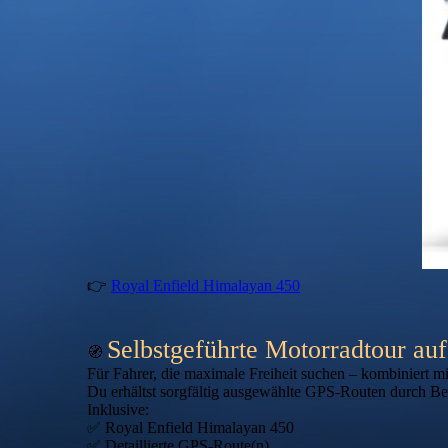
👉
Royal Enfield Himalayan 450
Selbstgeführte Motorradtour au
🧭
Für Fahrer, die maximale Freiheit suchen – kombiniert mit
Du erhältst sorgfältig ausgewählte GPS-Routen durch Ber
Inklusive:
✅ Royal Enfield Himalayan 450
✅ Detaillierte GPS-Route(n)