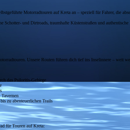
elbstgeführte Motorradtouren auf Kreta an – speziell für Fahrer, die ab
 Schotter- und Dirtroads, traumhafte Küstenstraßen und authentische 
r Motorradtouren. Unsere Routen führen dich tief ins Inselinnere – weit
ch das Psiloritis-Gebirge
e
s
n Tavernen
is zu abenteuerlichen Trails
ad für Touren auf Kreta: