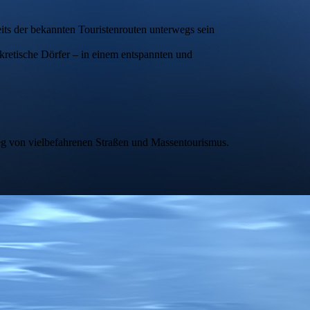
seits der bekannten Touristenrouten unterwegs sein
kretische Dörfer – in einem entspannten und
 weg von vielbefahrenen Straßen und Massentourismus.