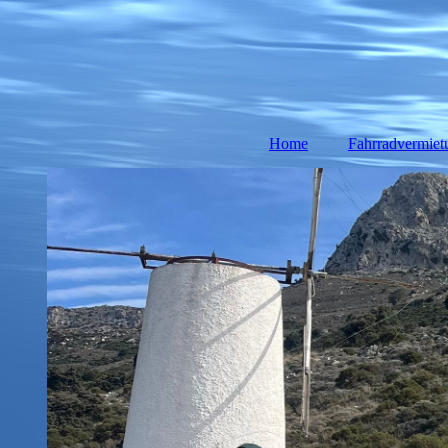
Home
Fahrradvermiet
Rennrad vermi
E-Bikes
E-Mtb & M