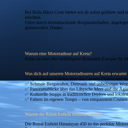
Bei Bella Bikes Crete bieten wir ab sofort geführte und s
möchten.
Fahre durch beeindruckende Berglandschaften, abgelegene
genussvollen Tempo.
Warum eine Motorradtour auf Kreta?
Kreta ist eines der vielfältigsten Reiseziele Europas fü
Was dich auf unseren Motorradtouren auf Kreta erwartet
✅ Spektakuläre Fahrten über das Lassithi-Plateau und dur
✅ Schmale Bergstraßen, Dirtroads und unbefestigte Weg
✅ Panoramablicke über das Libysche Meer und die Ägäi
✅ Kulturelle Stopps in traditionellen Dörfern und lokale
✅ Fahren im eigenen Tempo – von entspanntem Cruisen b
Warum die Royal Enfield Himalayan 450?
Die Royal Enfield Himalayan 450 ist das perfekte Motorr